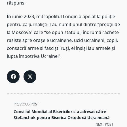
răspuns.
În iunie 2023, mitropolitul Longin a apelat la poliție
pentru că jurnaliștii l-au numit unul dintre “preoții de
la Moscova” care “se opun statului, îndrumă rachete
rasiste spre orașele ucrainene, ucid ucraineni, copii,
consacră arme și fasciști ruși, ei înșiși iau armele și
luptă împotriva Ucrainei”.
<span
PREVIOUS POST
class="nav-
Consiliul Mondial al Bisericilor s-a adresat către
subtitle
Stefanchuk pentru Biserica Ortodoxă Ucraineană
screen-
NEXT POST