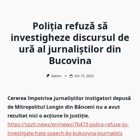
Poliția refuză să
investigheze discursul de
ură al jurnaliștilor din
Bucovina
Admin
Oct 15, 2023
Cererea împotriva jurnaliștilor instigatori depusă
de Mitropolitul Longin din Bănceni nu a avut
rezultat nici o acțiune în justiție.
https://spzh.news/en/news/76473-police-refuse-to-
investigate-hate-speech-by-bukovyna-journalists