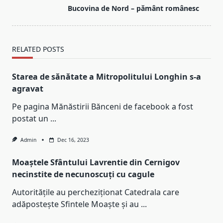
reader-
Bucovina de Nord – pământ românesc
text">Page</span>
RELATED POSTS
Starea de sănătate a Mitropolitului Longhin s-a
agravat
Pe pagina Mănăstirii Bănceni de facebook a fost
postat un
...
Admin
Dec 16, 2023
Moaștele Sfântului Lavrentie din Cernigov
necinstite de necunoscuți cu cagule
Autoritățile au percheziționat Catedrala care
adăpostește Sfintele Moaște și au
...