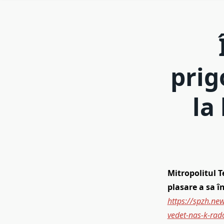
prig
la
Mitropolitul T
plasare a sa î
https://spzh.ne
vedet-nas-k-rado