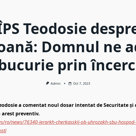
ÎPS Teodosie despr
oană: Domnul ne 
 bucurie prin încerc
Admin
Oct 7, 2023
eodosie a comentat noul dosar intentat de Securitate și c
n arest preventiv.
ws/ro/news/76340-ierarkh-cherkasskij-ob-uhrozakh-sbu-hospod-
sti