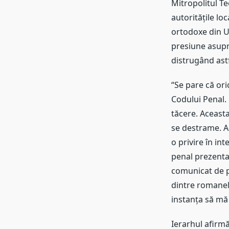
Mitropolitul Teo
autoritățile lo
ortodoxe din Uc
presiune asupra
distrugând astf
“Se pare că oric
Codului Penal. 
tăcere. Aceasta
se destrame. Ac
o privire în in
penal prezentat
comunicat de p
dintre romanele
instanța să mă 
Ierarhul afirmă