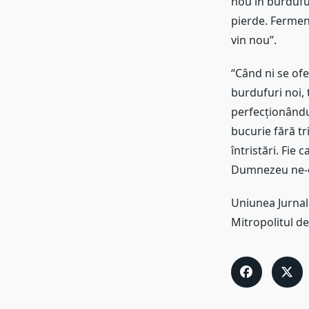
nou în burdufur
pierde. Fermen
vin nou”.
“Când ni se ofe
burdufuri noi, 
perfecționându-
bucurie fără t
întristări. Fie 
Dumnezeu ne-o v
Uniunea Jurnal
Mitropolitul de