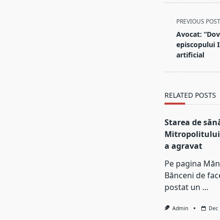
<span
PREVIOUS POS
class="nav-
Avocat: “Dove
subtitle
episcopului 
screen-
artificial
reader-
text">Page</s
RELATED POSTS
Starea de săn
Mitropolitului
a agravat
Pe pagina Mănă
Bănceni de fac
postat un
...
Admin
Dec 