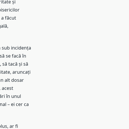
itate și
isericilor
 a făcut
ală,
ră sub incidența
să se facă în
 să tacă și să
itate, aruncați
un alt dosar
, acest
ri în unul
al – ei cer ca
us, ar fi