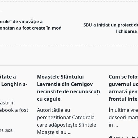
T
zile” de vinovăție a
SBU a inițiat un proiect d
Ionatan au fost create în mod
lichidarea
pan>
ătate a
Moaștele Sfântului
Cum se folo
 Longhin s-
Lavrentie din Cernigov
guvernul uc
necinstite de necunoscuți
armată pent
cu cagule
frontul inte
stirii
ebook a fost
Autoritățile au
În ultima vr
percheziționat Catedrala
deseori mart
care adăpostește Sfintele
în
...
16, 2023
Moaște și au
...