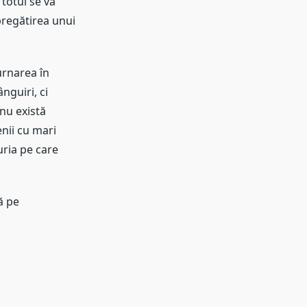
 totul se va
pregătirea unui
urnarea în
nguiri, ci
 nu există
nii cu mari
curia pe care
ă pe