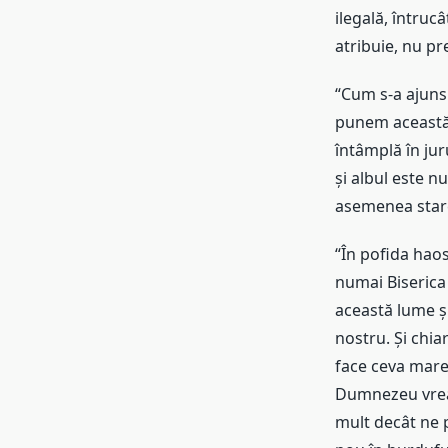
ilegală, întruc
atribuie, nu p
“Cum s-a ajuns 
punem această 
întâmplă în ju
și albul este n
asemenea stare
“În pofida hao
numai Biserica 
această lume ș
nostru. Și chia
face ceva mare 
Dumnezeu vrea 
mult decât ne 