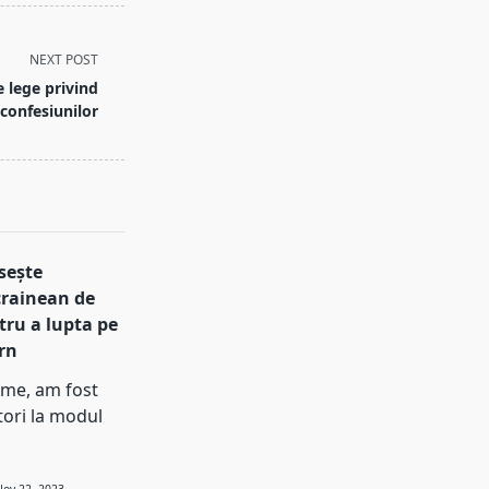
NEXT POST
e lege privind
 confesiunilor
sește
rainean de
ru a lupta pe
rn
eme, am fost
ori la modul