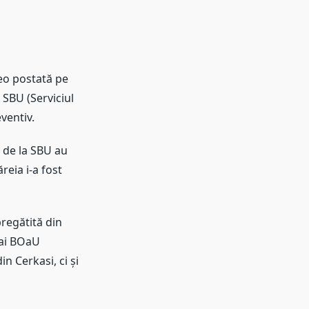
deo postată pe
SBU (Serviciul
eventiv.
i de la SBU au
reia i-a fost
pregătită din
 ai BOaU
n Cerkasi, ci și