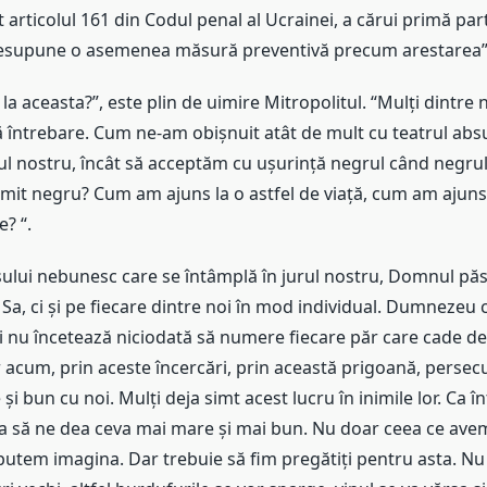
ât articolul 161 din Codul penal al Ucrainei, a cărui primă par
resupune o asemenea măsură preventivă precum arestarea”
la aceasta?”, este plin de uimire Mitropolitul. “Mulți dintre 
întrebare. Cum ne-am obișnuit atât de mult cu teatrul absu
rul nostru, încât să acceptăm cu ușurință negrul când negrul
umit negru? Cum am ajuns la o astfel de viață, cum am ajuns
? “.
sului nebunesc care se întâmplă în jurul nostru, Domnul pă
Sa, ci și pe fiecare dintre noi în mod individual. Dumnezeu 
i nu încetează niciodată să numere fiecare păr care cade de
r acum, prin aceste încercări, prin această prigoană, perse
și bun cu noi. Mulți deja simt acest lucru în inimile lor. Ca 
să ne dea ceva mai mare și mai bun. Nu doar ceea ce avem,
putem imagina. Dar trebuie să fim pregătiți pentru asta. Nu