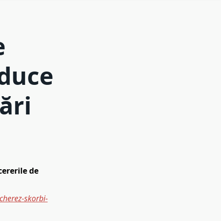
e
aduce
ări
ererile de
cherez-skorbi-