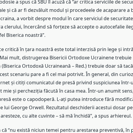
dosie a spus că SBU îl acuză că “ar critica serviciile de secur
cale și că ar fi dezvăluit modul și procedeele de acaparare a b
raina, a vorbit despre modul în care serviciul de securitate
 clerului, încercând să forțeze să accepte o autocefalie ileg
el Biserica noastră”.
e critică în țara noastră este total interzisă prin lege și int
Mai mult, distrugerea Bisericii Ortodoxe Ucrainene trebuie 
 (Biserica Ortodoxă Ucraineană – Red.) trebuie doar să tacă,
est scenariu pare a fi cel mai potrivit. În general, din curioz
ternet și citiți comunicatul de presă privind suspiciunea într-
 mie și percheziția făcută în casa mea. Într-un anumit sens
resă este o capodoperă. L-ați putea introduce fără modifică
 lui George Orwell. Rezultatul deschiderii acestui dosar pen
aresteze, cu alte cuvinte – să mă închidă”, a spus arhiereul.
 că “nu există niciun temei pentru arestarea preventivă, în pl