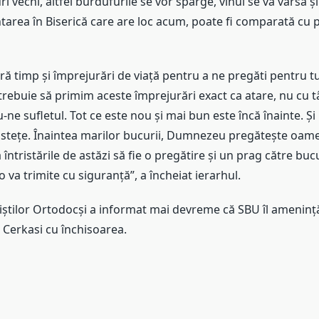
i vechi, altfel burdufurile se vor sparge, vinul se va vărsa și
tarea în Biserică care are loc acum, poate fi comparată cu 
ră timp și împrejurări de viață pentru a ne pregăti pentru t
trebuie să primim aceste împrejurări exact ca atare, nu cu tâ
ne sufletul. Tot ce este nou și mai bun este încă înainte. Și
ristețe. Înaintea marilor bucurii, Dumnezeu pregătește oame
ca întristările de astăzi să fie o pregătire și un prag către bu
a trimite cu siguranță”, a încheiat ierarhul.
iștilor Ortodocși a informat mai devreme că SBU îl ameninț
 Cerkasi cu închisoarea.