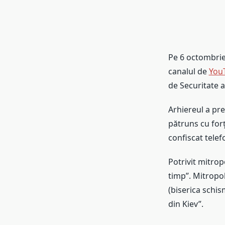
Pe 6 octombri
canalul de
You
de Securitate al
Arhiereul a pre
pătruns cu forța
confiscat telefo
Potrivit mitrop
timp”. Mitropol
(biserica schis
din Kiev”.