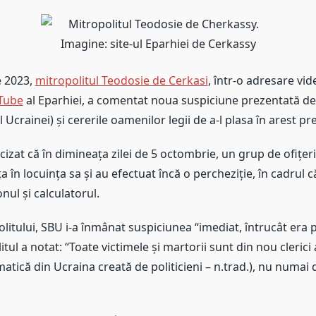
e 2023,
mitropolitul Teodosie de Cerkasi
, într-o adresare vi
Tube
al Eparhiei, a comentat noua suspiciune prezentată de 
 Ucrainei) și cererile oamenilor legii de a-l plasa în arest pr
cizat că în dimineața zilei de 5 octombrie, un grup de ofițer
 în locuința sa și au efectuat încă o percheziție, în cadrul că
nul și calculatorul.
olitului, SBU i-a înmânat suspiciunea “imediat, întrucât era 
itul a notat: “Toate victimele și martorii sunt din nou clerici
matică din Ucraina creată de politicieni – n.trad.), nu numai di