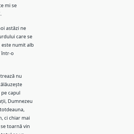
te mi se
.
noi astăzi ne
rdului care se
 este numit alb
 într-o
strează nu
călăuzește
 pe capul
cuții, Dumnezeu
întotdeauna,
 ci chiar mai
 se toarnă vin