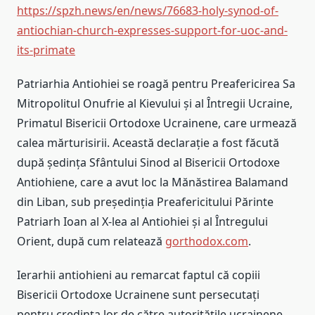
https://spzh.news/en/news/76683-holy-synod-of-
antiochian-church-expresses-support-for-uoc-and-
its-primate
Patriarhia Antiohiei se roagă pentru Preafericirea Sa
Mitropolitul Onufrie al Kievului și al Întregii Ucraine,
Primatul Bisericii Ortodoxe Ucrainene, care urmează
calea mărturisirii. Această declarație a fost făcută
după ședința Sfântului Sinod al Bisericii Ortodoxe
Antiohiene, care a avut loc la Mănăstirea Balamand
din Liban, sub președinția Preafericitului Părinte
Patriarh Ioan al X-lea al Antiohiei și al Întregului
Orient, după cum relatează
gorthodox.com
.
Ierarhii antiohieni au remarcat faptul că copiii
Bisericii Ortodoxe Ucrainene sunt persecutați
pentru credința lor de către autoritățile ucrainene.