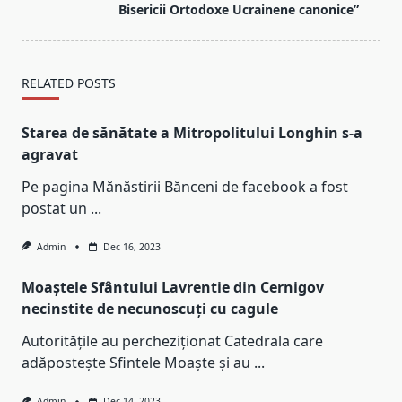
text">Page</span>
Bisericii Ortodoxe Ucrainene canonice”
RELATED POSTS
Starea de sănătate a Mitropolitului Longhin s-a
agravat
Pe pagina Mănăstirii Bănceni de facebook a fost
postat un
...
Admin
Dec 16, 2023
Moaștele Sfântului Lavrentie din Cernigov
necinstite de necunoscuți cu cagule
Autoritățile au percheziționat Catedrala care
adăpostește Sfintele Moaște și au
...
Admin
Dec 14, 2023