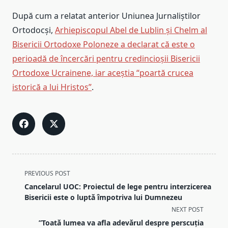
După cum a relatat anterior Uniunea Jurnaliștilor
Ortodocși,
Arhiepiscopul Abel de Lublin și Chelm al
Bisericii Ortodoxe Poloneze a declarat că este o
perioadă de încercări pentru credincioșii Bisericii
Ortodoxe Ucrainene, iar aceștia “poartă crucea
istorică a lui Hristos”
.
<span
PREVIOUS POST
class="nav-
Cancelarul UOC: Proiectul de lege pentru interzicerea
subtitle
Bisericii este o luptă împotriva lui Dumnezeu
screen-
NEXT POST
reader-
”Toată lumea va afla adevărul despre perscuția