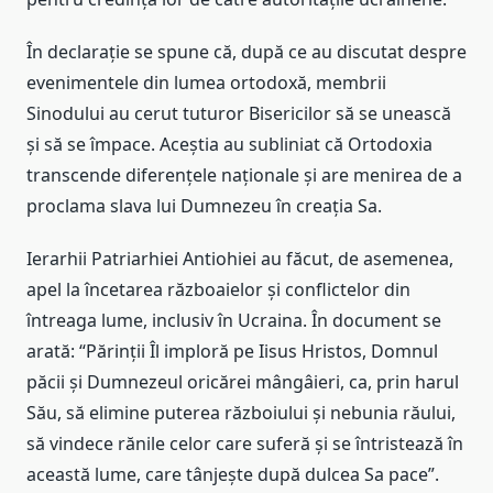
În declarație se spune că, după ce au discutat despre
evenimentele din lumea ortodoxă, membrii
Sinodului au cerut tuturor Bisericilor să se unească
și să se împace. Aceștia au subliniat că Ortodoxia
transcende diferențele naționale și are menirea de a
proclama slava lui Dumnezeu în creația Sa.
Ierarhii Patriarhiei Antiohiei au făcut, de asemenea,
apel la încetarea războaielor și conflictelor din
întreaga lume, inclusiv în Ucraina. În document se
arată: “Părinții Îl imploră pe Iisus Hristos, Domnul
păcii și Dumnezeul oricărei mângâieri, ca, prin harul
Său, să elimine puterea războiului și nebunia răului,
să vindece rănile celor care suferă și se întristează în
această lume, care tânjește după dulcea Sa pace”.