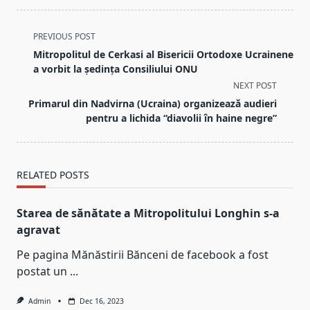
<span
PREVIOUS POST
class="nav-
Mitropolitul de Cerkasi al Bisericii Ortodoxe Ucrainene
subtitle
a vorbit la ședința Consiliului ONU
screen-
NEXT POST
reader-
Primarul din Nadvirna (Ucraina) organizează audieri
text">Page</span>
pentru a lichida “diavolii în haine negre”
RELATED POSTS
Starea de sănătate a Mitropolitului Longhin s-a
agravat
Pe pagina Mănăstirii Bănceni de facebook a fost
postat un
...
Admin
Dec 16, 2023