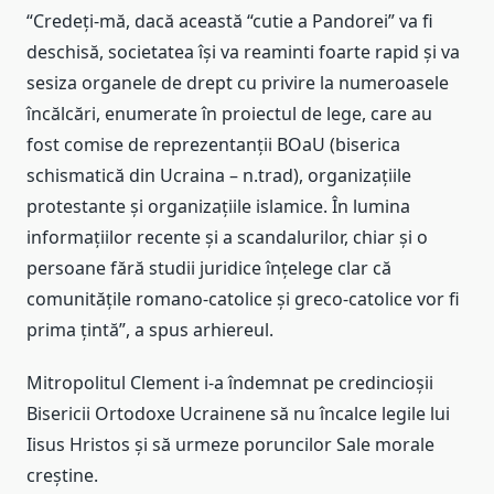
“Credeți-mă, dacă această “cutie a Pandorei” va fi
deschisă, societatea își va reaminti foarte rapid și va
sesiza organele de drept cu privire la numeroasele
încălcări, enumerate în proiectul de lege, care au
fost comise de reprezentanții BOaU (biserica
schismatică din Ucraina – n.trad), organizațiile
protestante și organizațiile islamice. În lumina
informațiilor recente și a scandalurilor, chiar și o
persoane fără studii juridice înțelege clar că
comunitățile romano-catolice și greco-catolice vor fi
prima țintă”, a spus arhiereul.
Mitropolitul Clement i-a îndemnat pe credincioșii
Bisericii Ortodoxe Ucrainene să nu încalce legile lui
Iisus Hristos și să urmeze poruncilor Sale morale
creștine.