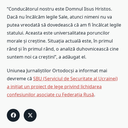
“Conducătorul nostru este Domnul Iisus Hristos.
Dacă nu încălcăm legile Sale, atunci nimeni nu va
putea vreodată să dovedească că am fi încălcat legile
statului. Aceasta este universalitatea poruncilor
morale și creștine. Situația actuală este, în primul
rând și în primul rând, o analiză duhovnicească cine
suntem noi ca creștini”, a adăugat el.
Uniunea Jurnaliștilor Ortodocși a informat mai
devreme că
SBU (Serviciul de Securitate al Ucrainei)
a inițiat un proiect de lege privind lichidarea
confesiunilor asociate cu Federația Rusă
.