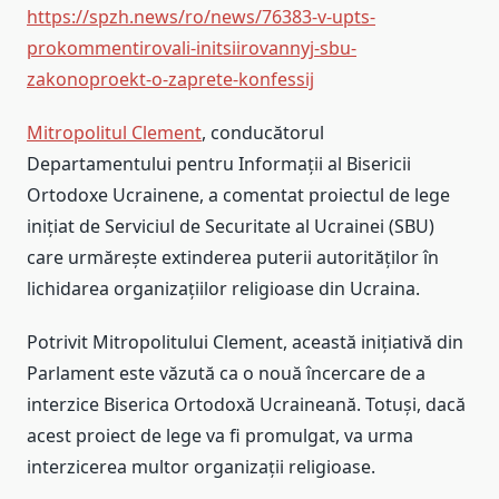
https://spzh.news/ro/news/76383-v-upts-
prokommentirovali-initsiirovannyj-sbu-
zakonoproekt-o-zaprete-konfessij
Mitropolitul Clement
, conducătorul
Departamentului pentru Informații al Bisericii
Ortodoxe Ucrainene, a comentat proiectul de lege
inițiat de Serviciul de Securitate al Ucrainei (SBU)
care urmărește extinderea puterii autorităților în
lichidarea organizațiilor religioase din Ucraina.
Potrivit Mitropolitului Clement, această inițiativă din
Parlament este văzută ca o nouă încercare de a
interzice Biserica Ortodoxă Ucraineană. Totuși, dacă
acest proiect de lege va fi promulgat, va urma
interzicerea multor organizații religioase.