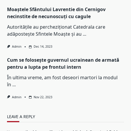
Moaștele Sfântului Lavrentie din Cernigov
necinstite de necunoscuți cu cagule
Autoritățile au percheziționat Catedrala care
adăpostește Sfintele Moaște și au
...
Admin
Dec 14, 2023
Cum se folosește guvernul ucrainean de armată
pentru a lupta pe frontul intern
În ultima vreme, am fost deseori martori la modul
în
...
Admin
Nov 22, 2023
LEAVE A REPLY